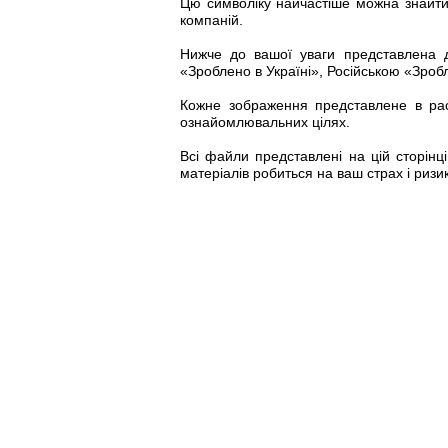
Цю символіку найчастіше можна знайти 
компаній.
Нижче до вашої уваги представлена ​
«Зроблено в Україні», Російською «Зробл
Кожне зображення представлене в растр
ознайомлювальних цілях.
Всі файли представлені на цій сторінц
матеріалів робиться на ваш страх і ризи