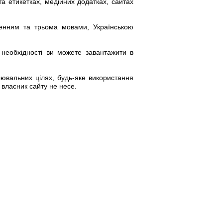
та
етикетках
, медійних додатках, сайтах
ленням та трьома мовами, Українською
и необхідності ви можете завантажити в
лювальних цілях, будь-яке використання
 власник сайту не несе.