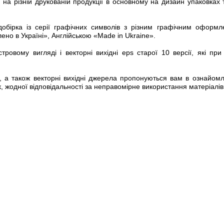
на різній друкованій продукції в основному на
дизайн
упаковках
​добірка із серії графічних символів з різним графічним оформ
ено в Україні», Англійською «Made in Ukraine».
овому вигляді і векторні вихідні eps старої 10 версії, які пр
і, а також векторні вихідні джерела пропонуються вам в ознайом
к, жодної відповідальності за неправомірне використання матеріалів