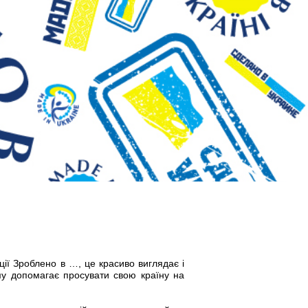
ції Зроблено в …, це красиво виглядає і
ому допомагає просувати свою країну на