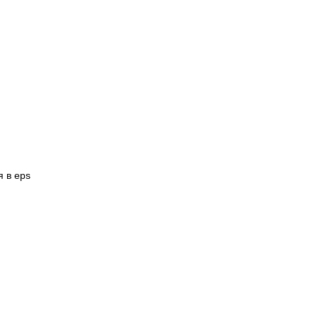
я в eps