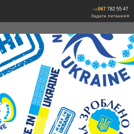
067
782 55 47
+38
Задати питання
>>